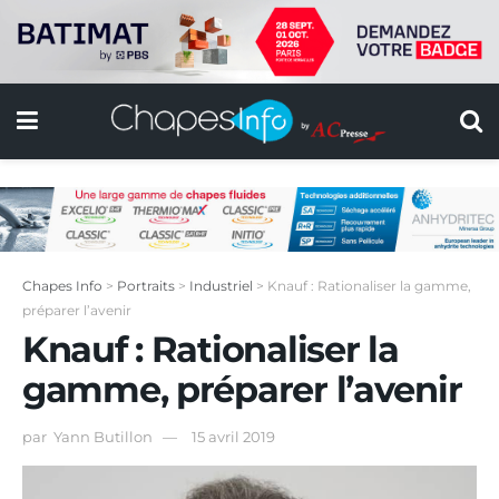
Chapes Info
>
Portraits
>
Industriel
>
Knauf : Rationaliser la gamme,
préparer l’avenir
Knauf : Rationaliser la
gamme, préparer l’avenir
par
Yann Butillon
15 avril 2019