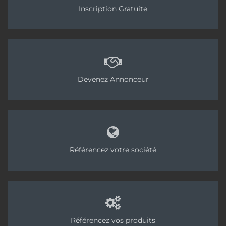
Les plaques Brio permettent de réaliser une chape sèche. [©Knauf]
Inscription Gratuite
Est-ce une évolution qui pourrait arriver à court
ou moyen terme ?
Non, je ne pense pas. Aujourd’hui, l’évolution
majeure de notre gamme est sa rationalisation. Le
Devenez Annonceur
but est de réduire le nombre de références pour
permettre aux négoces de gagner de la place, et à
nos clients de gagner en lisibilité. L’idée est d’avoir
des produits polyvalents et quelques produits très
spécifiques. Dans le même temps, nous
Référencez votre société
développons notre gamme d’accessoires, afin de
proposer à nos clients des systèmes de pose
complets, offrant plus de rapidité de mise en
œuvre, le tout en une seule livraison. On peut
mentionner par exemple la bande de rive Knauf
Perimousse Universel, compatible avec toutes les
Référencez vos produits