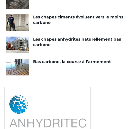
Les chapes ciments évoluent vers le moins
carbone
Les chapes anhydrites naturellement bas
carbone
Bas carbone, la course à l’armement
Knauf XTherm Sol Th30 est compatible avec les planchers
chauffants (PCBT et PRE). [©Knauf]
Quel type de marché visez-vous ? Le neuf ou la
rénovation ?
Les isolants sous chapes hydrauliques sont plutôt
liés au marché du neuf. Mais dans la rénovation,