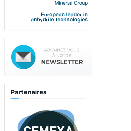
nous avons également le système Knauf Brio, qui
permet la réalisation de chapes sèches. C’est une
solution qui offre une mise en œuvre facile sur des
planchers anciens. Nous avons de plus en plus de
demandes sur ce sujet, notamment sur des
planchers bois porteurs. Dans ce cas-là, c’est plutôt
l’isolation acoustique qui est recherchée et en
particulier l’isolation aux bruits d’impact pour
laquelle nous apportons des réponses.
Vos isolants sous chapes sont-ils vendus avec
votre offre de chapes anhydrite dans les
mêmes réseaux ?
Partenaires
Non, ce sont deux réseaux de distribution
différents. Les
chapes anhydrite
sont mises en
œuvre par l’applicateur partenaire Technisol, à
l’aide d’engins de chantier dédiés. Nos isolants