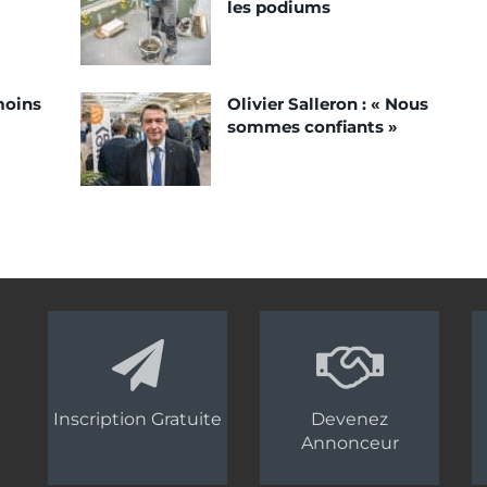
les podiums
moins
Olivier Salleron : « Nous
sommes confiants »
Inscription Gratuite
Devenez
Annonceur