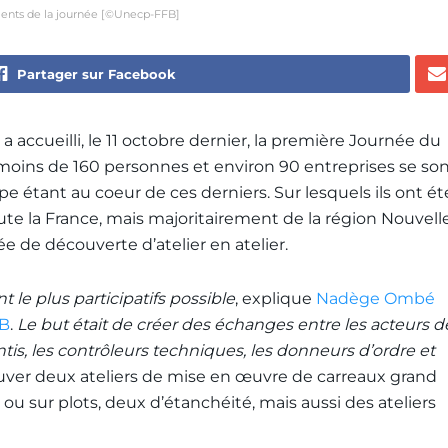
ments de la journée [©Unecp-FFB]
Partager sur Facebook
 a accueilli, le 11 octobre dernier, la première Journée du
 moins de 160 personnes et environ 90 entreprises se so
pe étant au coeur de ces derniers. Sur lesquels ils ont ét
ute la France, mais majoritairement de la région Nouvell
ée de découverte d’atelier en atelier.
 le plus participatifs possible
, explique
Nadège Ombé
FB
.
Le but était de créer des échanges entre les acteurs d
entis, les contrôleurs techniques, les donneurs d’ordre et
ouver deux ateliers de mise en œuvre de carreaux grand
 ou sur plots, deux d’étanchéité, mais aussi des ateliers