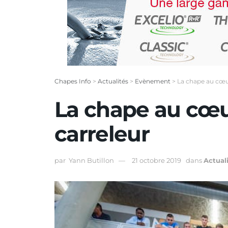
Chapes Info
>
Actualités
>
Evènement
>
La chape au cœur
La chape au cœu
carreleur
par
Yann Butillon
21 octobre 2019
dans
Actual