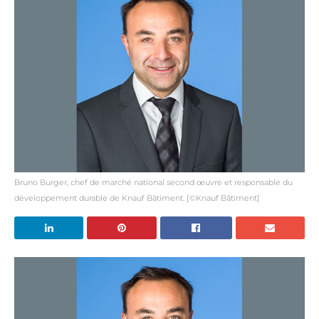
Bruno Burger, chef de marché national second œuvre et responsable du
développement durable de Knauf Bâtiment. [©Knauf Bâtiment]