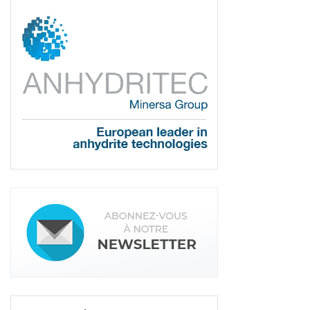
Mise en œuvre de la chape Knauf Brio. [©Knauf Bâtiment]
1
2
PAGE 1 SUR 2
Tags:
Chape sèche
Knauf
Carreleur
Bruno Burger