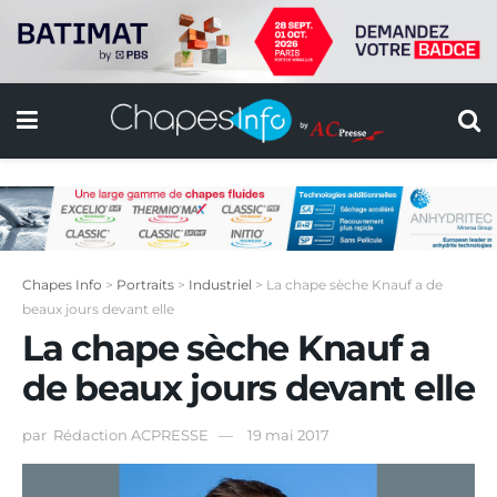
Chapes Info
>
Portraits
>
Industriel
>
La chape sèche Knauf a de
beaux jours devant elle
La chape sèche Knauf a
de beaux jours devant elle
par
Rédaction ACPRESSE
19 mai 2017