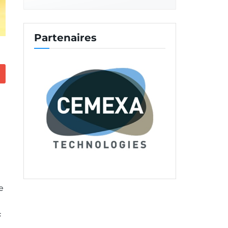
Partenaires
e
s