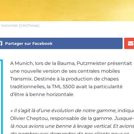
 horizontal. [©ACPresse]
Partager sur Facebook
A Munich, lors de la Bauma, Putzmeister présentait
une nouvelle version de ses centrales mobiles
Transmix. Destinée à la production de chapes
traditionnelles, la TML 5500 avait la particularité
d’être à benne horizontale
.
« Il s’agit là d’une évolution de notre gamme,
indiqu
Olivier Cheptou, responsable de la gamme.
Jusque-
là nous avions une benne à levage vertical. Et avion
de nombreuses demandes de nos clients pour ce