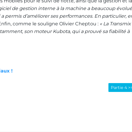
s mobiles pour le suivi de flotte, ainsi que la gestion et l
ogiciel de gestion interne à la machine a beaucoup évolué
 qui a permis d’améliorer ses performances. En particulier, e
Enfin, comme le souligne Olivier Cheptou :
« La Transmix
Notamment, son moteur Kubota, qui a prouvé sa fiabilité à
iaux !
Partie 4 >