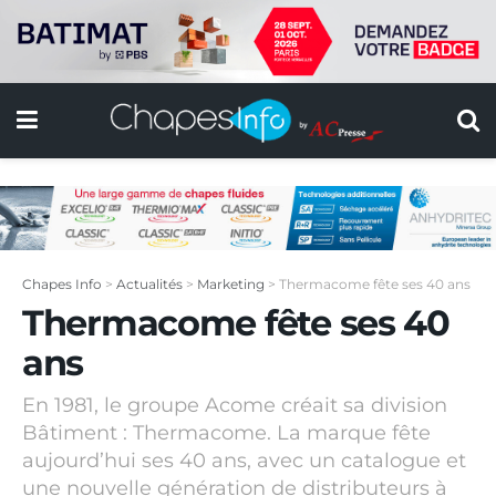
Chapes Info
>
Actualités
>
Marketing
>
Thermacome fête ses 40 ans
Thermacome fête ses 40
ans
En 1981, le groupe Acome créait sa division
Bâtiment : Thermacome. La marque fête
aujourd’hui ses 40 ans, avec un catalogue et
une nouvelle génération de distributeurs à