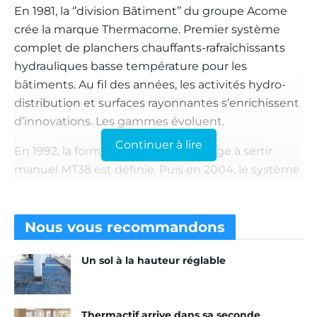
En 1981, la ‘’division Bâtiment’’ du groupe Acome
crée la marque Thermacome. Premier système
complet de planchers chauffants-rafraîchissants
hydrauliques basse température pour les
bâtiments. Au fil des années, les activités hydro-
distribution et surfaces rayonnantes s’enrichissent
d’innovations. Les gammes évoluent.
Continuer à lire
En 1992, la forme actuelle de l’outillage à sertir
manuel MT38 est définie. Puis en 2004, le système
de planchers secs minces Vivracome est
récompensé aux Trophées de l’Innovation au salon
Interclima. En 2006, c’est la 1
génération de
Nous vous
recommandons
ère
collecteurs modulaires en matériau de synthèse
Un sol à la hauteur réglable
qui fait son apparition. Alors qu’en 2011, Acosense
est la première génération de plafonds chauffants-
rafraîchissants sous Atec. En 2012, un concept
Thermactif arrive dans sa seconde
unique équipe 20 000 m² de l’aéroport de Paris –