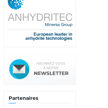
rayonnantes
Depuis 2020, Thermacome a rejoint le groupe
Thermador, spécialisé dans la distribution de
matériels pour la circulation des fluides dans le
bâtiment et l’industrie. En 40 ans, Thermacome
est devenue la référence du confort thermique
hydraulique pour les bâtiments. Avec toujours la
même attention sur la qualité et l’innovation.
Aujourd’hui, plus de 30 Mm² de surfaces
rayonnantes ont été installés, soit plus d’un million
de kilomètres de tubes déroulés. Pour marquer
cette année particulière, Thermacome a souhaité
proposer deux nouveautés. Un guide de choix
totalement refondu avec notamment une large
place aux installateurs. Une nouvelle génération
Partenaires
de distributeurs à sertir équipés de vannes pour
l’isolation de chaque circuit d’hydro-distribution.