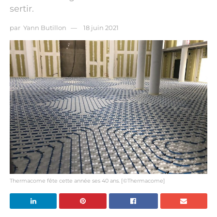
sertir.
par
Yann Butillon
18 juin 2021
Thermacome fête cette année ses 40 ans. [©Thermacome]