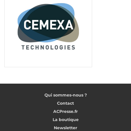
a livré ce chantier.
« Nous avons livré au total pour 3
000 m
de chape. Pour l’ensemble, les coulages
2
ont été effectués en trois fois, avec à chaque fois
quatre toupies dédiées »
, indique Frédéric
Cantinha, responsable qualité chez Martel Groupe.
Chape et carrelage pour
CDB
Pour chacun des deux bâtiments, outre les rez-de-
chaussée, deux étages ont aussi été traités. Après
le passage d’un bureau d’études structure.
« A
Qui sommes-nous ?
chaque fois que l’on nous demande de couler une
Contact
chape sur un plancher bois, la question de la
ACPresse.fr
capacité de portance se pose
, souligne Christian
La boutique
Buis.
Dans le cas présent,
le bureau d’études a
Newsletter
donné son aval. Et nous avons pu couler sans