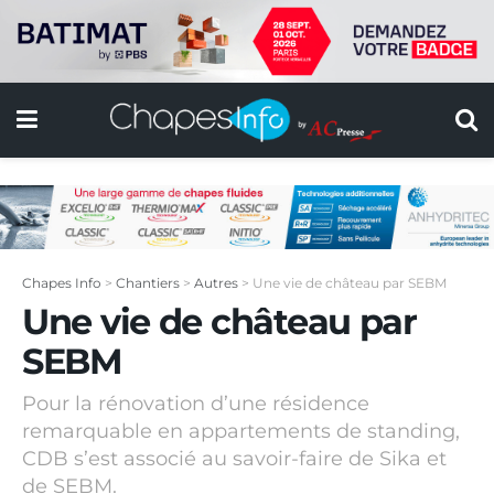
Chapes Info
>
Chantiers
>
Autres
>
Une vie de château par SEBM
Une vie de château par
SEBM
Pour la rénovation d’une résidence
remarquable en appartements de standing,
CDB s’est associé au savoir-faire de Sika et
de SEBM.