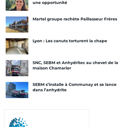
une opportunité
Une sous-couche
acoustique Assour
Martel groupe rachète Paillasseur Frères
Pour voir cette transformation aboutir, l’intégralité
des sols des deux bâtisses a été déposée sur les
Lyon : Les canuts torturent la chape
rez-de-chaussée.
« Les sols étaient trop abîmés. Ils
ont donc été entièrement déposés et nettoyés.
Puis, nous avons posé la sous-couche acoustique
SNC, SEBM et Anhydritec au chevet de la
Assour 22 Confort GC de Siplast. Sur cette base, il
maison Chamarier
ne nous restait plus qu’à couler notre chape. »
La
chape en question est une Sika ViscoChape Force,
SEBM s’installe à Communay et se lance
dans l’anhydrite
associée au complément Easy Grip.