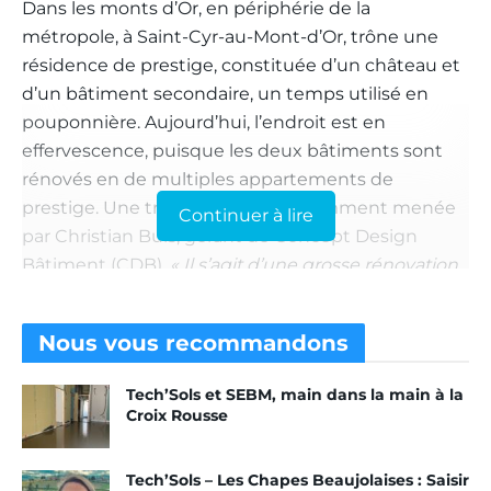
Dans les monts d’Or, en périphérie de la
métropole, à Saint-Cyr-au-Mont-d’Or, trône une
résidence de prestige, constituée d’un château et
d’un bâtiment secondaire, un temps utilisé en
pouponnière. Aujourd’hui, l’endroit est en
effervescence, puisque les deux bâtiments sont
rénovés en de multiples appartements de
prestige. Une transformation notamment menée
Continuer à lire
par Christian Buis, gérant de Concept Design
Bâtiment (CDB).
« Il s’agit d’une grosse rénovation
d’un domaine qui a appartenu et a été conçu par
un ancien architecte. Nous avons repris les sols du
Nous vous
recommandons
château pour y faire sept appartements de haut
standing. Dans l’ancienne pouponnière, nous
Tech’Sols et SEBM, main dans la main à la
avons aussi préparé les sols, cette fois pour y voir
Croix Rousse
apparaître dix-sept appartements. L’ensemble
constituera une résidence de luxe. »
Tech’Sols – Les Chapes Beaujolaises : Saisir