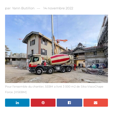
par
Yann Butillon
14 novembre 2022
Pour l’ensemble du chantier, SEBM a livré 3 000 m2 de Sika ViscoChape
Force. [©SEBM]