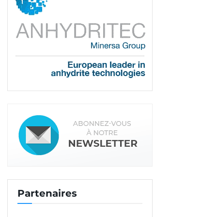
Les sols ont été, au préalable, couverts d’une sous-couche
acoustique Assour 22 Confort GC de Siplast. [©SEBM]
« J’ai prescrit cette chape, compte tenu de la
nature des sols,
explique Philippe Noyret,
animateur du réseau Sika dans la région.
C’est un
produit haut de gamme. Les fibres présentes dans
la composition permettent d’assurer la cohésion
de l’ensemble, malgré la nature des supports.
» En
Partenaires
effet, par endroit, les différences de niveau
atteignaient 10 cm. C’est la centrale SEBM Sud qui