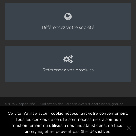
Référencez votre société
Référencez vos produits
©2025 Chapes Info - Publication des Editions AvenirConstruction, groupe
Acpresse
Ce site n'utilise aucun cookie nécessitant votre consentement.
01 40 31 64 80 |
Rédaction
|
Mentions légales – Politique de confidentialité
|
Tous les cookies de ce site sont nécessaires à son bon
Site :
Seedcom.fr
fonctionnement ou utilisés à des fins statistiques, de façon
anonyme, et ne peuvent pas être désactivés.