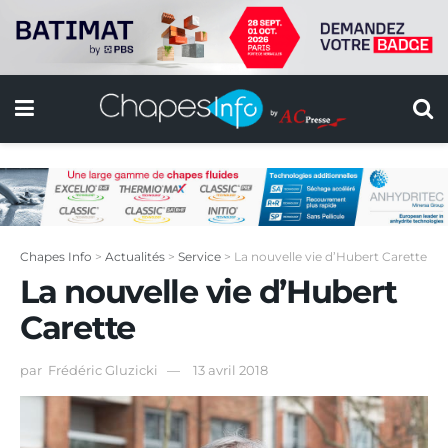
Chapes Info
>
Actualités
>
Service
>
La nouvelle vie d’Hubert Carette
La nouvelle vie d’Hubert
Carette
par
Frédéric Gluzicki
13 avril 2018