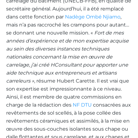
carrelage du bâtiment (UNECB-FFB), en qualité de
secrétaire général. Aujourd’hui, il a été remplacé
dans cette fonction par
Nadège Ombé Njiamo
,
mais n’a pas raccroché les crampons pour autant…
se donnant une nouvelle mission. «
Fort de mes
années d’expérience et de mon expertise acquise
au sein des diverses instances techniques
nationales concernant la mise en œuvre de
carrelage, j’ai créé HConsultant pour apporter une
aide technique aux entrepreneurs et artisans
carreleurs »
, résume Hubert Carette. Il est vrai que
son expertise est impressionnante à ce niveau.
Ainsi, il est membre de quatre commissions en
charge de la rédaction des
NF DTU
consacrées aux
revêtements de sol scellés, à la pose collée des
revêtements céramiques et assimilés, à la mise en
œuvre des sous-couches isolantes sous chape ou
dalle flottantes et sous carrelage, et aux chapes et