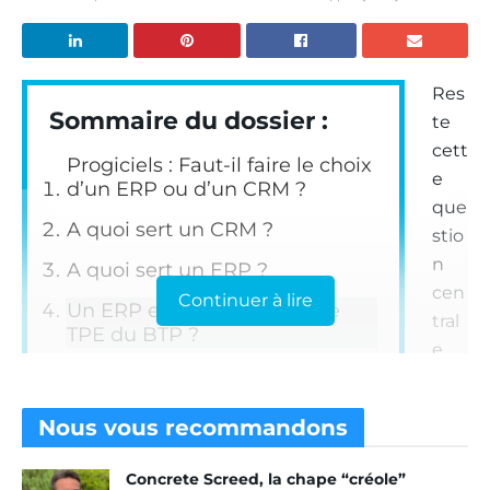
Res
Sommaire du dossier :
te
cett
Progiciels : Faut-il faire le choix
e
d’un ERP ou d’un CRM ?
que
A quoi sert un CRM ?
stio
n
A quoi sert un ERP ?
cen
Continuer à lire
Un ERP est-il utile pour une
tral
TPE du BTP ?
e,
l’ER
P est-il adapté à une TPE ou à une PME ? L’ERP
Nous vous
recommandons
semble tout à fait capable d’apporter des
solutions. Et des bénéfices aux entreprises de
Concrete Screed, la chape “créole”