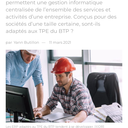
permettent une gestion informatique
centralisée de l’ensemble des services et
activités d’une entreprise. Conçus pour des
sociétés d’une taille certaine, sont-ils
adaptés aux TPE du BTP ?
par
Yann Butillon
11 mars 2021
Les ERP adaptés au TPE du BTP tendent à se développer. [©DR]