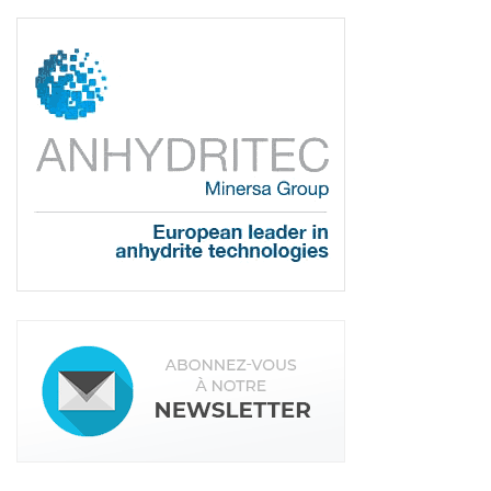
De plus en plus d’ERP
adaptés aux TPE
Pour les TPE, le choix d’une solution en ligne paraît
être la plus adaptée. Basé sur un abonnement
mensuel, ce choix permet d’ajuster son ERP. En
fonction de son budget, en évitant le coût
prohibitif d’un achat de logiciel en “dur”
.
De plus,
avec l’abonnement, l’ERP est facilement
modulable, si une fonctionnalité apparaît être
inutile. Ou à l’inverse, si de nouveaux besoins sont
mis en lumière
.
Et si les ERP sont au départ
conçus pour des entreprises à la gestion bien plus
lourde, le marché des TPE est devenu un eldorado
pour les éditeurs de logiciels. Ils adaptent donc de
plus en plus leurs tarifs et leurs modules aux