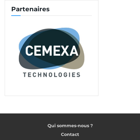
besoins des plus petites entreprises.
Partenaires
Le BTP reste en retard
Enfin, existe-t-il des ERP spécifiquement conçus
pour le BTP ? La réponse est sans appel : très peu !
Le retard en matière de digitalisation du secteur
n’a pas poussé les éditeurs à développer en masse
des solutions dédiées. Mais quelques marques ont
conçu un ensemble de modules, comme Exxia,
EBP, Everwin, Cegid, BRZ ou Divalto. Cette liste
étant sans doute incomplète. Surtout si jusque-là,
les ERP BTP étaient conçus autour des modules
destinés à d’autres secteurs, les éditeurs sont de
plus en plus nombreux à intégrer des
fonctionnalités spécifiques. Au rayon desquelles
Qui sommes-nous ?
nous retrouvons le devis et le chiffrage, l’affectation
Contact
des ressources à un chantier, le calcul de