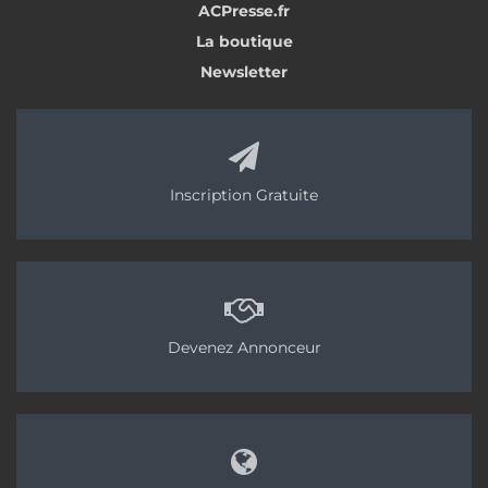
ACPresse.fr
rentabilité, la gestion des différentes interventions,
La boutique
le suivi des plannings ou encore le suivi par
Newsletter
chantier. Les éditeurs cherchent aussi à former des
passerelles avec les logiciels dédiés au bâtiment
comme le BIM.
Avant de se lancer dans l’arène, il faut donc bien
Inscription Gratuite
identifier ses besoins, faire le choix de se limiter à
un CRM ou de partir sur un ERP. Et trouver un
éditeur adapté aux besoins spécifiques du
secteur. Il faut aussi intégrer le fait que la migration
des données au moment de l’acquisition d’un ERP
Devenez Annonceur
ou d’un CRM est chronophage.
<< Partie 3